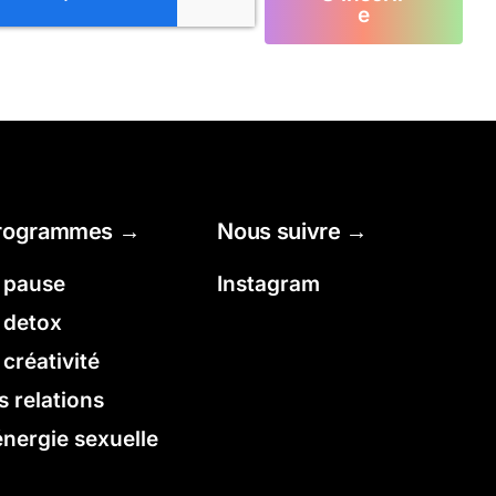
e
rogrammes →
Nous suivre →
a pause
Instagram
a detox
 créativité
s relations
énergie sexuelle