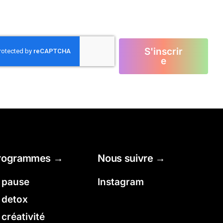
S'inscrir
e
rogrammes →
Nous suivre →
a pause
Instagram
a detox
 créativité