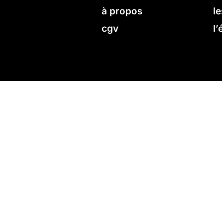
à propos
le
cgv
l’